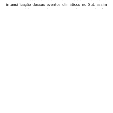
intensificação desses eventos climáticos no Sul, assim
como também na maior ocorrência da categoria dos
furacões superintensos. Embora seja preciso ter cautela
nas análises, chuvas tropicais mais intensas podem, sim,
ser resultado de um planeta mais aquecido”, admite o
climatologista.
AGENDAMENTO ONLINE
PERIÓDICOS
LATTES
FALE CONOSCO