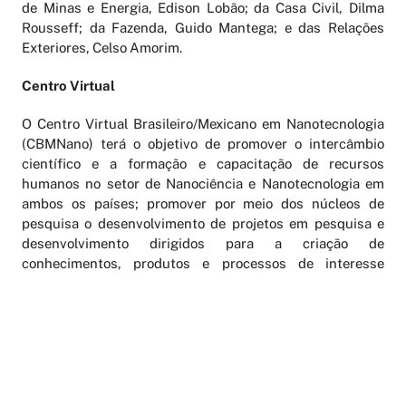
de Minas e Energia, Edison Lobão; da Casa Civil, Dilma
Rousseff; da Fazenda, Guido Mantega; e das Relações
Exteriores, Celso Amorim.
Centro Virtual
O Centro Virtual Brasileiro/Mexicano em Nanotecnologia
(CBMNano) terá o objetivo de promover o intercâmbio
científico e a formação e capacitação de recursos
humanos no setor de Nanociência e Nanotecnologia em
ambos os países; promover por meio dos núcleos de
pesquisa o desenvolvimento de projetos em pesquisa e
desenvolvimento dirigidos para a criação de
conhecimentos, produtos e processos de interesse
econômico e social para os d
ois países, entre outros.
O Centro Virtual
Brasileiro/Mexicano em
Biotecnologia (CBMBio)
também será criando com o
intuito de promover o