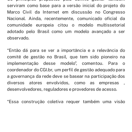
serviram como base para a versão inicial do projeto do
Marco Civil da Internet em discussão no Congresso
Nacional. Ainda, recentemente, comunicado oficial da
comunidade europeia citou o modelo multissetorial
adotado pelo Brasil como um modelo avançado a ser
observado.
“Então dá para se ver a importância e a relevância do
comitê de gestão no Brasil, que tem sido pioneiro na
implementação desse modelo”, comentou. Para o
coordenador do CGI.br, um perfil de gestão adequado para
a governança da rede deve se basear na participação dos
diversos atores envolvidos, como as empresas ,
desenvolvedores, reguladores e provedores de acesso.
“Essa construção coletiva requer também uma visão
coletiva para a governança desse ambiente. Os governos
são importantes e fundamentais, pois tem áreas em que
só o governo vai atuar, como segurança e defesa
cibernética, mas a visão global de governança deve ser