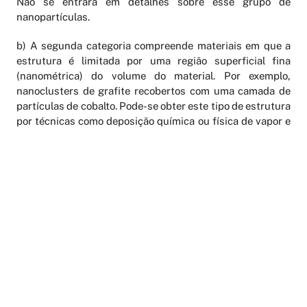
Não se entrará em detalhes sobre esse grupo de
nanopartículas.
b) A segunda categoria compreende materiais em que a
estrutura é limitada por uma região superficial fina
(nanométrica) do volume do material. Por exemplo,
nanoclusters de grafite recobertos com uma camada de
partículas de cobalto. Pode-se obter este tipo de estrutura
por técnicas como deposição química ou física de vapor e
irradiação laser, sendo este último o procedimento mais
largamente aplicado para modificar a composição e/ou a
estrutura atômica da superfície de um sólido em escala
nanométrica.
c) A terceira categoria consiste de sólidos volumétricos
com estrutura na escala de nanômetros. Algumas ligas
metálicas destacam-se como exemplos deste tipo de
material. Existem várias técnicas para se obter este tipo
de estrutura, desde a mistura mecânica (moagem) até a
deposição química ou física de vapor.