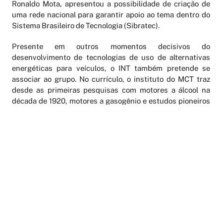
Ronaldo Mota, apresentou a possibilidade de criação de
uma rede nacional para garantir apoio ao tema dentro do
Sistema Brasileiro de Tecnologia (Sibratec).
Presente em outros momentos decisivos do
desenvolvimento de tecnologias de uso de alternativas
energéticas para veículos, o INT também pretende se
associar ao grupo. No currículo, o instituto do MCT traz
desde as primeiras pesquisas com motores a álcool na
década de 1920, motores a gasogênio e estudos pioneiros
com óleos vegetais na década de 1940, desenvolvimento
de misturas utilizando biodiesel e apoio tecnológico à
consolidação do Pró-Álcool na década de 70, até os
recentes estudos nas áreas de biomassa, célula a
combustível, otimização do uso de energia elétrica e
design voltado para novos veículos a propulsão elétrica.
Pesquisador dedicado ao estudo sobre veículos elétricos,
o engenheiro Schwob é um dos principais entusiastas do
tema no INT. Para assistir à palestra Propulsão Elétrica e
Mobilidade Urbana – Perspectivas no Brasil e no Mundo,