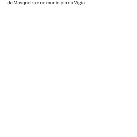
de Mosqueiro e no município da Vigia.
AGENDAMENTO ONLINE
PERIÓDICOS
LATTES
FALE CONOSCO