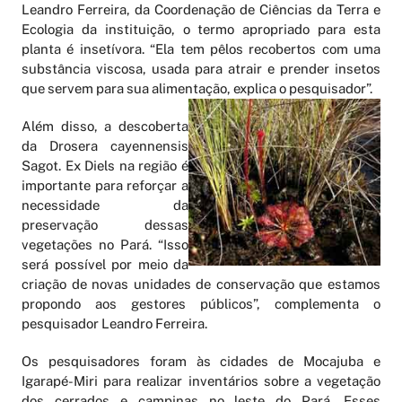
Leandro Ferreira, da Coordenação de Ciências da Terra e
Ecologia da instituição, o termo apropriado para esta
planta é insetívora. “Ela tem pêlos recobertos com uma
substância viscosa, usada para atrair e prender insetos
que servem para sua alimentação, explica o pesquisador”.
Além disso, a descoberta
da Drosera cayennensis
Sagot. Ex Diels na região é
importante para reforçar a
necessidade da
preservação dessas
vegetações no Pará. “Isso
será possível por meio da
criação de novas unidades de conservação que estamos
propondo aos gestores públicos”, complementa o
pesquisador Leandro Ferreira.
Os pesquisadores foram às cidades de Mocajuba e
Igarapé-Miri para realizar inventários sobre a vegetação
dos cerrados e campinas no leste do Pará. Esses