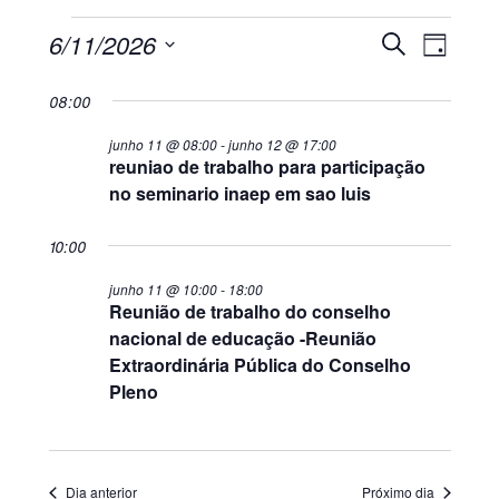
Naveg
Eventos
Pesquis
6/11/2026
Procurar
Dia
do
eventos
e
Selecione
for
visual
08:00
a
navega
data.
Evento
junho 11 @ 08:00
-
junho 12 @ 17:00
junho
reuniao de trabalho para participação
de
no seminario inaep em sao luis
11,
visuais
10:00
de
2026
junho 11 @ 10:00
-
18:00
Reunião de trabalho do conselho
Eventos
nacional de educação -Reunião
Extraordinária Pública do Conselho
Pleno
Dia anterior
Próximo dia