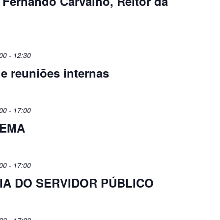
Fernando Carvalho, Reitor da
00
-
12:30
e reuniões internas
00
-
17:00
UEMA
00
-
17:00
DIA DO SERVIDOR PÚBLICO
00
-
17:00