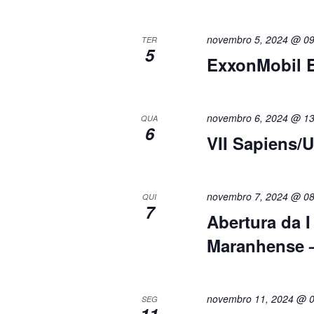
novembro 5, 2024 @ 09
TER
5
ExxonMobil E
novembro 6, 2024 @ 13
QUA
6
VII Sapiens
novembro 7, 2024 @ 08
QUI
7
Abertura da I
Maranhense
novembro 11, 2024 @ 0
SEG
11