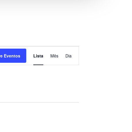
Navegação
re Eventos
Lista
Mês
Dia
do
visual
Evento