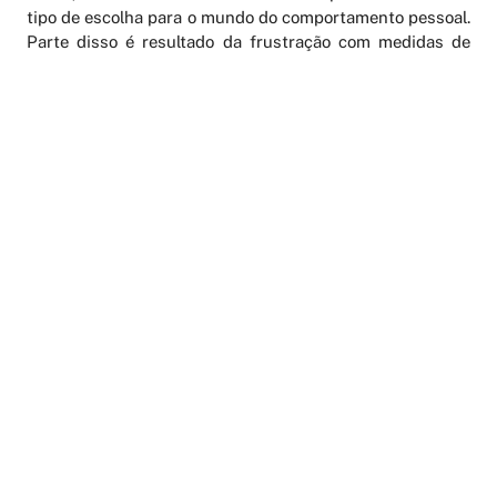
tipo de escolha para o mundo do comportamento pessoal.
Parte disso é resultado da frustração com medidas de
política mais ampla, especialmente a nível nacional,
quando se trata de enfrentar as mudanças climáticas. O
principal benefício da ação pessoal é que ela pode
começar imediatamente, acrescenta. Lehner admite que
sua organização não tem ideia de como convencer as
pessoas, por conta própria, a realizar esses 14 passos na
próxima década. E há perigo significativo de que
iniciativas para eficiência energética, em última instância,
possam aumentar o consumo de energia. “O risco é
bastante claro”, observa Speth. “Você pode comprar duas
geladeiras EnergyStar, por exemplo. Temos de diminuir
esse consumo excessivo e sair dessa armadilha
consumista.”