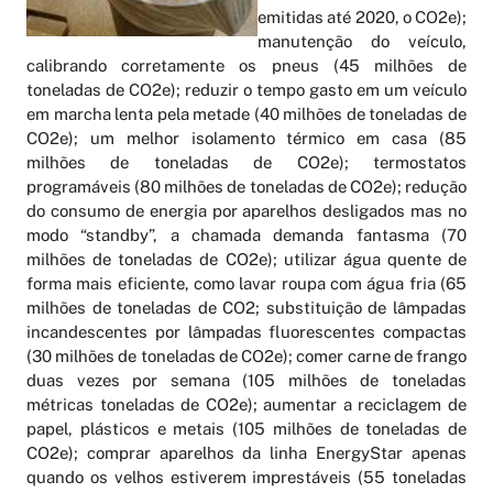
emitidas até 2020, o CO2e);
manutenção do veículo,
calibrando corretamente os pneus (45 milhões de
toneladas de CO2e); reduzir o tempo gasto em um veículo
em marcha lenta pela metade (40 milhões de toneladas de
CO2e); um melhor isolamento térmico em casa (85
milhões de toneladas de CO2e); termostatos
programáveis (80 milhões de toneladas de CO2e); redução
do consumo de energia por aparelhos desligados mas no
modo “standby”, a chamada demanda fantasma (70
milhões de toneladas de CO2e); utilizar água quente de
forma mais eficiente, como lavar roupa com água fria (65
milhões de toneladas de CO2; substituição de lâmpadas
incandescentes por lâmpadas fluorescentes compactas
(30 milhões de toneladas de CO2e); comer carne de frango
duas vezes por semana (105 milhões de toneladas
métricas toneladas de CO2e); aumentar a reciclagem de
papel, plásticos e metais (105 milhões de toneladas de
CO2e); comprar aparelhos da linha EnergyStar apenas
quando os velhos estiverem imprestáveis (55 toneladas