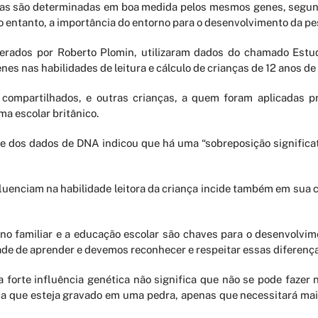
uas são determinadas em boa medida pelos mesmos genes, segund
 entanto, a importância do entorno para o desenvolvimento da pe
liderados por Roberto Plomin, utilizaram dados do chamado Es
nes nas habilidades de leitura e cálculo de crianças de 12 anos de 
mpartilhados, e outras crianças, a quem foram aplicadas pro
a escolar britânico.
e dos dados de DNA indicou que há uma “sobreposição significa
enciam na habilidade leitora da criança incide também em sua 
no familiar e a educação escolar são chaves para o desenvolvim
ade de aprender e devemos reconhecer e respeitar essas diferenças
a forte influência genética não significa que não se pode faze
ica que esteja gravado em uma pedra, apenas que necessitará mai