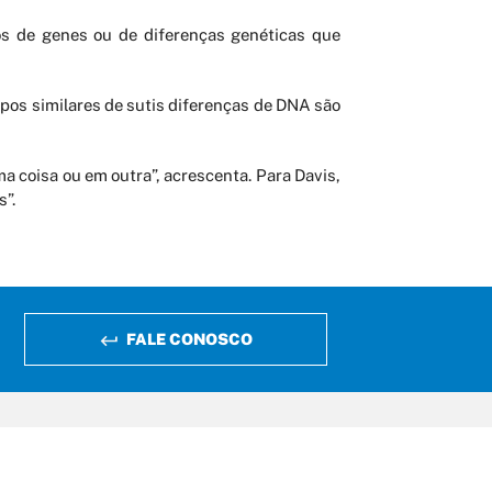
os de genes ou de diferenças genéticas que
upos similares de sutis diferenças de DNA são
 coisa ou em outra”, acrescenta. Para Davis,
s”.
FALE CONOSCO
https://www.facebook.com/fapema/
https://twitter.com/fapema_maran
https://www.instagram.com/
https://www.youtu