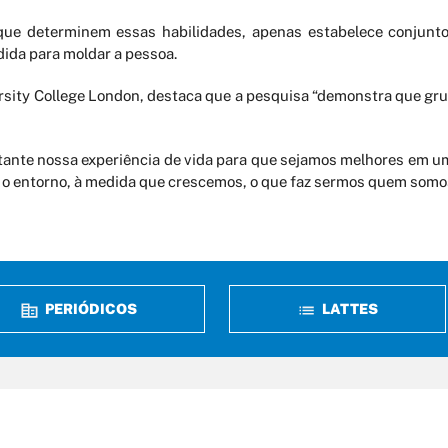
 que determinem essas habilidades, apenas estabelece conjunt
da para moldar a pessoa.
ersity College London, destaca que a pesquisa “demonstra que gr
tante nossa experiência de vida para que sejamos melhores em uma
 e o entorno, à medida que crescemos, o que faz sermos quem somo
PERIÓDICOS
LATTES
erdizes, n° 05, Qd 37