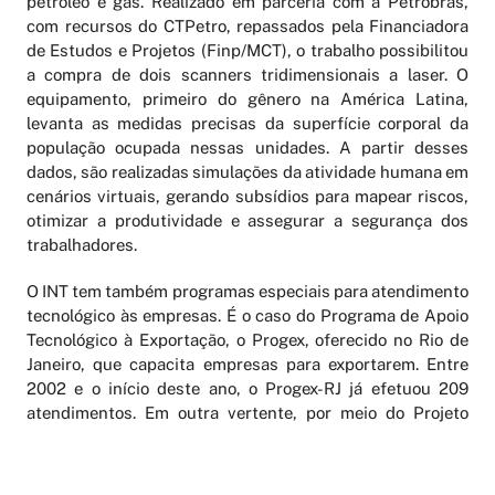
petróleo e gás. Realizado em parceria com a Petrobras,
com recursos do CTPetro, repassados pela Financiadora
de Estudos e Projetos (Finp/MCT), o trabalho possibilitou
a compra de dois scanners tridimensionais a laser. O
equipamento, primeiro do gênero na América Latina,
levanta as medidas precisas da superfície corporal da
população ocupada nessas unidades. A partir desses
dados, são realizadas simulações da atividade humana em
cenários virtuais, gerando subsídios para mapear riscos,
otimizar a produtividade e assegurar a segurança dos
trabalhadores.
O INT tem também programas especiais para atendimento
tecnológico às empresas. É o caso do Programa de Apoio
Tecnológico à Exportação, o Progex, oferecido no Rio de
Janeiro, que capacita empresas para exportarem. Entre
2002 e o início deste ano, o Progex-RJ já efetuou 209
atendimentos. Em outra vertente, por meio do Projeto
Unidades Móveis (Prumo), o INT oferece auxílio
tecnológico específico às micro e pequenas empresas de
transformação de plástico do estado. Com recursos da