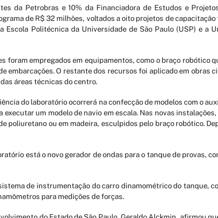
tes da Petrobras e 10% da Financiadora de Estudos e Projetos
ograma de R$ 32 milhões, voltados a oito projetos de capacitação
 a Escola Politécnica da Universidade de São Paulo (USP) e a U
hões foram empregados em equipamentos, como o braço robótico q
e embarcações. O restante dos recursos foi aplicado em obras civ
das áreas técnicas do centro.
ciência do laboratório ocorrerá na confecção de modelos com o auxí
a executar um modelo de navio em escala. Nas novas instalações
e poliuretano ou em madeira, esculpidos pelo braço robótico. De
oratório está o novo gerador de ondas para o tanque de provas, 
sistema de instrumentação do carro dinamométrico do tanque, c
amômetros para medições de forças.
volvimento do Estado de São Paulo, Geraldo Alckmin, afirmou que