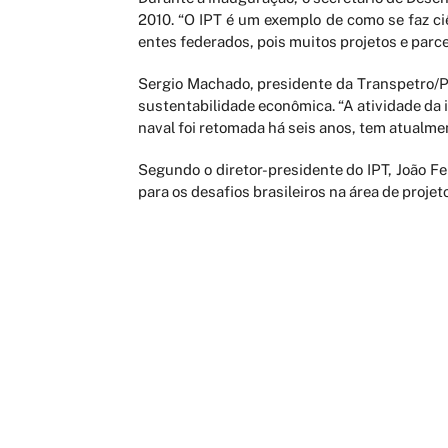
2010. “O IPT é um exemplo de como se faz ci
entes federados, pois muitos projetos e parce
Sergio Machado, presidente da Transpetro/P
sustentabilidade econômica. “A atividade da 
naval foi retomada há seis anos, tem atualmen
Segundo o diretor-presidente do IPT, João F
para os desafios brasileiros na área de proje
“Com a descoberta das reservas do pré-sal c
exemplo. Os projetos dessas novas embarcaçõ
Mais informações:
www.ipt.br
AGENDAMENTO ONLINE