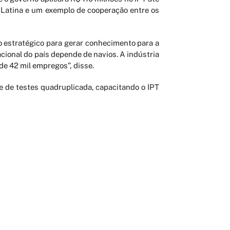
a Latina e um exemplo de cooperação entre os
 estratégico para gerar conhecimento para a
cional do país depende de navios. A indústria
de 42 mil empregos”, disse.
e de testes quadruplicada, capacitando o IPT
e embarcações de suporte às plataformas, por
stível e manobrabilidade”, disse.
FALE CONOSCO