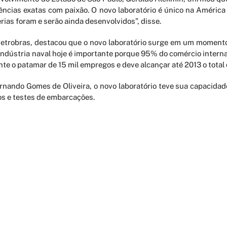
ências exatas com paixão. O novo laboratório é único na Améric
rias foram e serão ainda desenvolvidos”, disse.
etrobras, destacou que o novo laboratório surge em um momento
indústria naval hoje é importante porque 95% do comércio interna
te o patamar de 15 mil empregos e deve alcançar até 2013 o total 
ernando Gomes de Oliveira, o novo laboratório teve sua capacidad
tos e testes de embarcações.
resceu a demanda de parceiros como a Petrobras, que precisará d
es assegurarão maior eficiência em propulsão, consumo de combu
PERIÓDICOS
LATTES