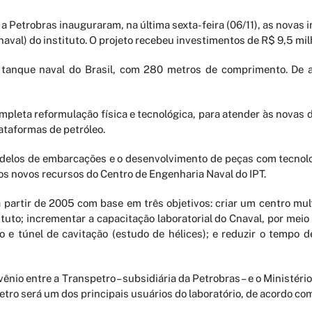
 a Petrobras inauguraram, na última sexta-feira (06/11), as novas 
aval) do instituto. O projeto recebeu investimentos de R$ 9,5 mil
 tanque naval do Brasil, com 280 metros de comprimento. De 
pleta reformulação física e tecnológica, para atender às novas
ataformas de petróleo.
odelos de embarcações e o desenvolvimento de peças com tecnol
os novos recursos do Centro de Engenharia Naval do IPT.
a partir de 2005 com base em três objetivos: criar um centro mu
stituto; incrementar a capacitação laboratorial do Cnaval, por m
o e túnel de cavitação (estudo de hélices); e reduzir o tempo 
ênio entre a Transpetro – subsidiária da Petrobras – e o Ministéri
etro será um dos principais usuários do laboratório, de acordo com