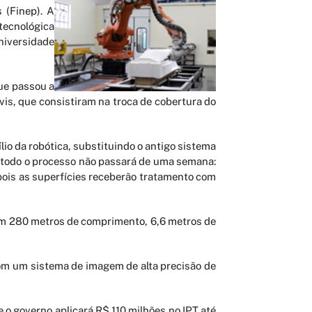
 (Finep). A
 tecnológica
niversidade
ue passou a
is, que consistiram na troca de cobertura do
lio da robótica, substituindo o antigo sistema
, todo o processo não passará de uma semana:
pois as superfícies receberão tratamento com
com 280 metros de comprimento, 6,6 metros de
om um sistema de imagem de alta precisão de
 o governo aplicará R$ 110 milhões no IPT até