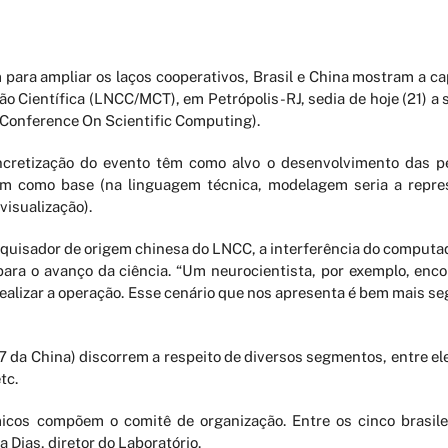
ara ampliar os laços cooperativos, Brasil e China mostram a cap
o Científica (LNCC/MCT), em Petrópolis-RJ, sedia de hoje (21) a se
 Conference On Scientific Computing).
ncretização do evento têm como alvo o desenvolvimento das pe
 como base (na linguagem técnica, modelagem seria a repre
visualização).
quisador de origem chinesa do LNCC, a interferência do computa
ara o avanço da ciência. “Um neurocientista, por exemplo, enco
ealizar a operação. Esse cenário que nos apresenta é bem mais s
17 da China) discorrem a respeito de diversos segmentos, entre el
tc.
micos compõem o comitê de organização. Entre os cinco brasile
 Dias, diretor do Laboratório.