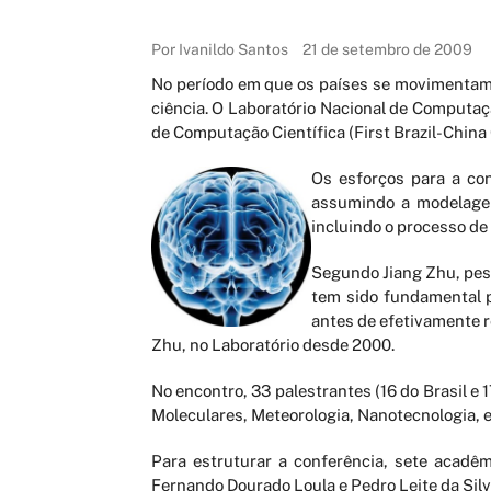
Por Ivanildo Santos
21 de setembro de 2009
No período em que os países se movimentam p
ciência. O Laboratório Nacional de Computaçã
de Computação Científica (First Brazil-China
Os esforços par
a a co
assumindo a modelagem
incluindo o processo de 
Segundo Jiang Zhu, pes
tem sido fundamental p
antes de efetivamente r
Zhu, no Laboratório desde 2000.
No encontro, 33 palestrantes (16 do Brasil e 
Moleculares, Meteorologia, Nanotecnologia, e
Para estruturar a conferência, sete acadê
Fernando Dourado Loula e Pedro Leite da Silva