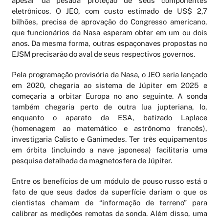
apesar da pesada proteção de seus componentes
eletrônicos. O JEO, com custo estimado de US$ 2,7
bilhões, precisa de aprovação do Congresso americano,
que funcionários da Nasa esperam obter em um ou dois
anos. Da mesma forma, outras espaçonaves propostas no
EJSM precisarão do aval de seus respectivos governos.
Pela programação provisória da Nasa, o JEO seria lançado
em 2020, chegaria ao sistema de Júpiter em 2025 e
começaria a orbitar Europa no ano seguinte. A sonda
também chegaria perto de outra lua jupteriana, Io,
enquanto o aparato da ESA, batizado Laplace
(homenagem ao matemático e astrônomo francês),
investigaria Calisto e Ganimedes. Ter três equipamentos
em órbita (incluindo a nave japonesa) facilitaria uma
pesquisa detalhada da magnetosfera de Júpiter.
Entre os benefícios de um módulo de pouso russo está o
fato de que seus dados da superfície dariam o que os
cientistas chamam de “informação de terreno” para
calibrar as medições remotas da sonda. Além disso, uma