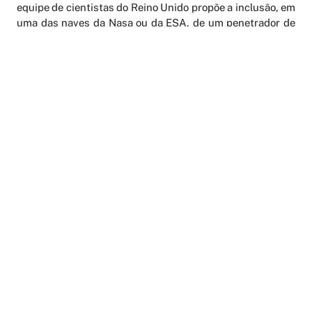
equipe de cientistas do Reino Unido propõe a inclusão, em
uma das naves da Nasa ou da ESA, de um penetrador de
cerca de meio metro de comprimento carregando uma
pequena carga de aparatos científicos, que se destacaria
e colidiria com a superfície de Europa ou Ganimedes.
Alguns cientistas veem a colaboração internacional no
EJSM como um modelo para uma futura exploração
espacial robotizada. “Missões pioneiras são muito caras.
Se pudermos começar a colaborar internacionalmente,
isso certamente levará a um aperfeiçoamento da ciência e
aumentará a frequência com que poderemos fazer esse
tipo de investigação,” diz Rita Beebe, professora de
astronomia da New Mexico State University.
Ademais, com lançamentos e financiamentos separados,
partes do plano geral podem render dados valiosos,
mesmo que outras não se materializem ou falhem durante
o voo. “Se a sonda da ESA não se confirmar, a da Nasa
poderá ir sozinha e fazer uma ciência fantástica”, avalia
Clark. “E vice-versa: se a da Nasa não passar pelo