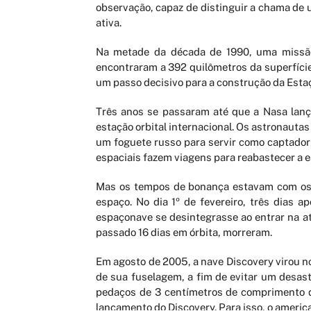
observação, capaz de distinguir a chama de u
ativa.
Na metade da década de 1990, uma missão 
encontraram a 392 quilômetros da superfície 
um passo decisivo para a construção da Estaçã
Três anos se passaram até que a Nasa lanç
estação orbital internacional. Os astronauta
um foguete russo para servir como captador
espaciais fazem viagens para reabastecer a e
Mas os tempos de bonança estavam com os d
espaço. No dia 1º de fevereiro, três dias 
espaçonave se desintegrasse ao entrar na at
passado 16 dias em órbita, morreram.
Em agosto de 2005, a nave Discovery virou no
de sua fuselagem, a fim de evitar um desas
pedaços de 3 centímetros de comprimento do
lançamento do Discovery. Para isso, o america