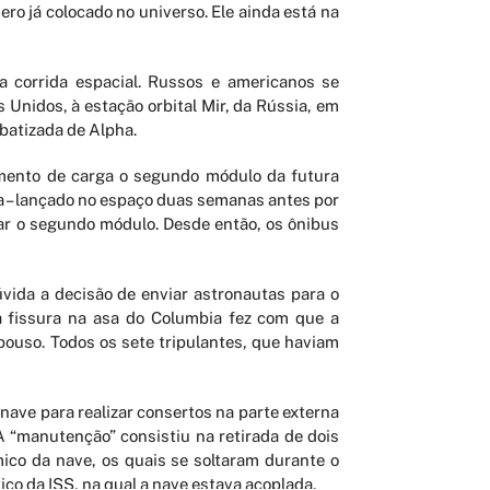
ro já colocado no universo. Ele ainda está na
 corrida espacial. Russos e americanos se
 Unidos, à estação orbital Mir, da Rússia, em
 batizada de Alpha.
imento de carga o segundo módulo da futura
ya – lançado no espaço duas semanas antes por
ar o segundo módulo. Desde então, os ônibus
ida a decisão de enviar astronautas para o
ma fissura na asa do Columbia fez com que a
pouso. Todos os sete tripulantes, que haviam
nave para realizar consertos na parte externa
 “manutenção” consistiu na retirada de dois
ico da nave, os quais se soltaram durante o
co da ISS, na qual a nave estava acoplada.