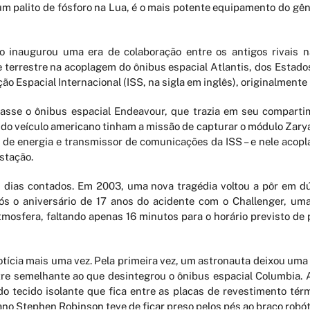
m palito de fósforo na Lua, é o mais potente equipamento do gêne
inaugurou uma era de colaboração entre os antigos rivais na
terrestre na acoplagem do ônibus espacial Atlantis, dos Estados
o Espacial Internacional (ISS, na sigla em inglês), originalmente
asse o ônibus espacial Endeavour, que trazia em seu compart
s do veículo americano tinham a missão de capturar o módulo Zar
 de energia e transmissor de comunicações da ISS – e nele acopl
stação.
ias contados. Em 2003, uma nova tragédia voltou a pôr em dúv
após o aniversário de 17 anos do acidente com o Challenger, u
mosfera, faltando apenas 16 minutos para o horário previsto de 
tícia mais uma vez. Pela primeira vez, um astronauta deixou uma 
tre semelhante ao que desintegrou o ônibus espacial Columbia. A
 tecido isolante que fica entre as placas de revestimento térm
no Stephen Robinson teve de ficar preso pelos pés ao braço robóti