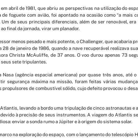
 abril de 1981, que abriu as perspectivas na utilização do esp
ura de foguete com avião, foi apontado na ocasião como “a mais 
Um de seus principais diferenciais, além de ser renovável, era 
ao final da jornada, virar um planador.
cessor menos pesado e mais potente, o Challenger, que acabaria p
a 28 de janeiro de 1986, quando a nave recuperável realizava sua
ora Christa McAuliffe, de 37 anos. O voo durou apenas 73 seg
seus sete tripulantes.
a Nasa (agência espacial americana) por quase três anos, até o
tir segurança máxima na missão, foram feitas várias mudança
es propulsores de combustível sólido, cujo defeito provocou o de
Atlantis, levando a bordo uma tripulação de cinco astronautas e a
devido à precisão de seus instrumentos. A viagem do Atlantis ser
iosa: enviar a sonda rumo a Júpiter e à origem do sistema solar.
 marco na exploração do espaço, com o lançamento do telescópio H