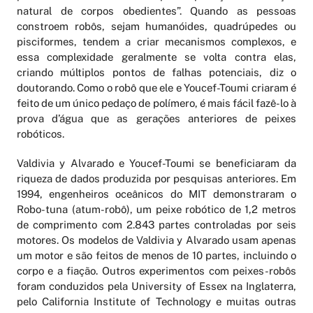
natural de corpos obedientes”. Quando as pessoas
constroem robôs, sejam humanóides, quadrúpedes ou
pisciformes, tendem a criar mecanismos complexos, e
essa complexidade geralmente se volta contra elas,
criando múltiplos pontos de falhas potenciais, diz o
doutorando. Como o robô que ele e Youcef-Toumi criaram é
feito de um único pedaço de polímero, é mais fácil fazê-lo à
prova d’água que as gerações anteriores de peixes
robóticos.
Valdivia y Alvarado e Youcef-Toumi se beneficiaram da
riqueza de dados produzida por pesquisas anteriores. Em
1994, engenheiros oceânicos do MIT demonstraram o
Robo-tuna (atum-robô), um peixe robótico de 1,2 metros
de comprimento com 2.843 partes controladas por seis
motores. Os modelos de Valdivia y Alvarado usam apenas
um motor e são feitos de menos de 10 partes, incluindo o
corpo e a fiação. Outros experimentos com peixes-robôs
foram conduzidos pela University of Essex na Inglaterra,
pelo California Institute of Technology e muitas outras