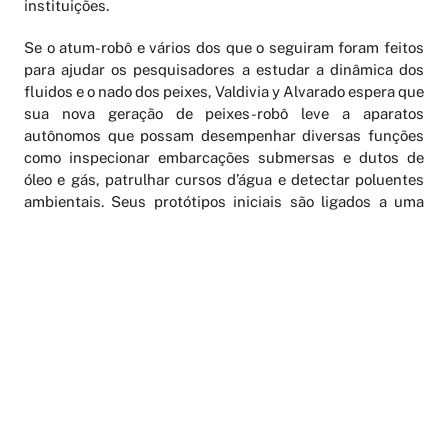
instituições.
Se o atum-robô e vários dos que o seguiram foram feitos
para ajudar os pesquisadores a estudar a dinâmica dos
fluidos e o nado dos peixes, Valdivia y Alvarado espera que
sua nova geração de peixes-robô leve a aparatos
autônomos que possam desempenhar diversas funções
como inspecionar embarcações submersas e dutos de
óleo e gás, patrulhar cursos d’água e detectar poluentes
ambientais. Seus protótipos iniciais são ligados a uma
fonte externa de energia, mas os próximos incluirão
modelos movidos a bateria.
E peixes básicos são apenas o primeiro passo. Até
dezembro, Valdivia y Alvarado e Youcef-Toumi planejam
construir protótipos de arraia e salamandra, que
precisarão de movimentos mais complexos que o peixe-
robô original.