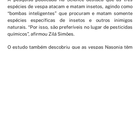
espécies de vespa atacam e matam insetos, agindo como
“bombas inteligentes” que procuram e matam somente
espécies específicas de insetos e outros inimigos
naturais. “Por isso, são preferíveis no lugar de pesticidas
químicos”, afirmou Zilá Simões.
O estudo também descobriu que as vespas Nasonia têm
adquirido genes de bactérias e de vírus (como um
relacionado com o da varíola). Os pesquisadores não
sabem por que isso tem ocorrido e o que tais genes estão
fazendo nas vespas. Segundo eles, “a aquisição de genes
pode ser um mecanismo importante para a inovação
evolutiva nesse grupo de animais”.
Modelo ideal
Drosophila
Durante décadas, as moscas-das-frutas (
) têm
sido usadas como modelo padrão para estudos genéticos,
por serem pequenas, facilmente cultivadas em
laboratórios e se reproduzirem rapidamente.