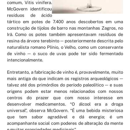
comum, Vitis vinifera.
McGovern identificou
resíduos de ácido
tártico em potes de 7.400 anos descobertos em uma
construção de tijolos de barro nas montanhas Zagros, no
Irã. Como os potes também apresentavam resíduos de
resina da árvore terebinto ─ posteriormente descrita pelo
naturalista romano Plínio, o Velho, como um conservante
de vinho ─ o suco de uvas pode ter sido fermentado
intencionalmente.
Entretanto, a fabricação de vinho é, provavelmente, muito
mais antiga do que indicam os registros arqueológicos ─
talvez até dos primórdios do período paleolítico ─ e suas
origens podem estar menos relacionados com nossos
centros do prazer que com nosso interesse em
desenvolver medicamentos. “O álcool era a droga
universal”, observa McGovern. “É uma bebida misteriosa
que tem sabor agradável e dá energia; é um
acompanhante social com poderes de alteração da mente
e muitas propriedades medicinais”.