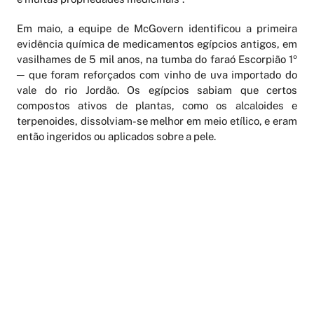
Em maio, a equipe de McGovern identificou a primeira
evidência química de medicamentos egípcios antigos, em
vasilhames de 5 mil anos, na tumba do faraó Escorpião 1º
─ que foram reforçados com vinho de uva importado do
vale do rio Jordão. Os egípcios sabiam que certos
compostos ativos de plantas, como os alcaloides e
terpenoides, dissolviam-se melhor em meio etílico, e eram
então ingeridos ou aplicados sobre a pele.
Embora os pesquisadores concordem que o consumo
moderado de bebidas seja benéfico para a saúde, ainda
discutem se a ingestão de uma taça de vinho tinto por dia
realmente ajuda a prolongar a vida. Ainda assim, é difícil
imaginar a vida ─ ou a civilização ─ sem o vinho. Segundo
McGovern, “Ele faz parte da história da humanidade e de
quem somos”.