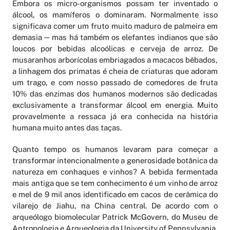
Embora os micro-organismos possam ter inventado o
álcool, os mamíferos o dominaram. Normalmente isso
significava comer um fruto muito maduro de palmeira em
demasia ─ mas há também os elefantes indianos que são
loucos por bebidas alcoólicas e cerveja de arroz. De
musaranhos arborícolas embriagados a macacos bêbados,
a linhagem dos primatas é cheia de criaturas que adoram
um trago, e com nosso passado de comedores de fruta
10% das enzimas dos humanos modernos são dedicadas
exclusivamente a transformar álcool em energia. Muito
provavelmente a ressaca já era conhecida na história
humana muito antes das taças.
Quanto tempo os humanos levaram para começar a
transformar intencionalmente a generosidade botânica da
natureza em conhaques e vinhos? A bebida fermentada
mais antiga que se tem conhecimento é um vinho de arroz
e mel de 9 mil anos identificado em cacos de cerâmica do
vilarejo de Jiahu, na China central. De acordo com o
arqueólogo biomolecular Patrick McGovern, do Museu de
Antropologia e Arqueologia da University of Pennsylvania,