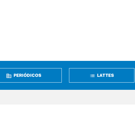
PERIÓDICOS
LATTES
erdizes, n° 05, Qd 37
m Renascença – São Luís / MA
 65075-340
 2109-1400