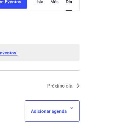
re Eventos
Lista
Mês
Dia
do
visual
Evento
seventos
.
Próximo dia
Adicionar agenda