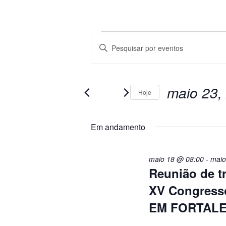
Eventos
Pesquisa
Digite
a
e
palavra-
for
chave.
navegação
Pesquisa
maio 23,
Hoje
maio
Eventos
de
pela
Selecione
palavra-
23,
a
visuais
Em andamento
chave.
data.
de
2026
maio 18 @ 08:00
-
maio
Eventos
Reunião de 
XV Congress
EM FORTAL