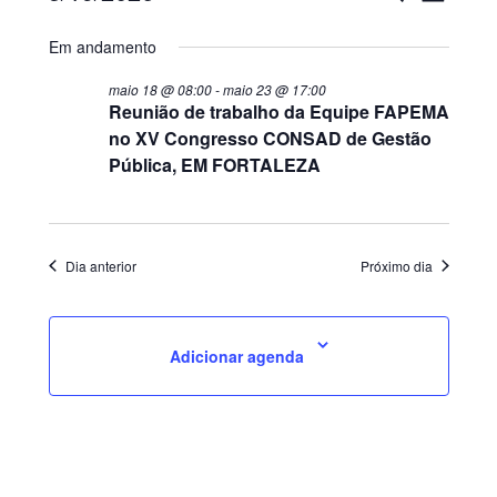
do
eventos
e
Selecione
for
visual
Em andamento
a
navega
data.
Evento
maio 18 @ 08:00
-
maio 23 @ 17:00
maio
Reunião de trabalho da Equipe FAPEMA
de
no XV Congresso CONSAD de Gestão
19,
Pública, EM FORTALEZA
visuais
de
2026
Eventos
Dia anterior
Próximo dia
Adicionar agenda