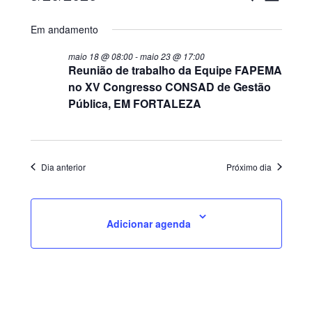
do
eventos
e
Selecione
for
visual
Em andamento
a
navega
data.
Evento
maio 18 @ 08:00
-
maio 23 @ 17:00
maio
Reunião de trabalho da Equipe FAPEMA
de
no XV Congresso CONSAD de Gestão
20,
Pública, EM FORTALEZA
visuais
de
2026
Eventos
Dia anterior
Próximo dia
Adicionar agenda